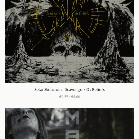
Solar Skeletons - Scavengers Ov Beliefs
€4.99 - €6.66