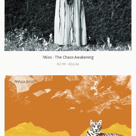
?Alos - The Chaos Awakening
€2.99 - €16.66