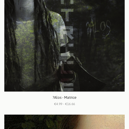
?Alos - Matrice
€4.99 - €16.66